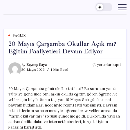
Skip
to
content
SAĞLIK
20 Mayıs Çarşamba Okullar Açık mı?
Eğitim Faaliyetleri Devam Ediyor
20
By
Zeynep Kaya
yorumlar kapalı
Mayıs
20 Mayıs 2026
1 Min Read
Çarşamba
Okullar
Açık
20 Mayıs Çarşamba günü okullar tatil mi? Bu sorunun yanıtı,
mı?
Türkiye genelinde bini aşkın okulda eğitim gören öğrenci ve
Eğitim
Faaliyetleri
veliler için büyük önem taşıyor. 19 Mayıs Salı günü, ulusal
Devam
bayram kutlamaları nedeniyle resmi tatil yapılmıştı. Bayram
Ediyor
etkinliklerinin sona ermesiyle, öğrenciler ve veliler arasında
için
“Yarın okul var mı?” sorusu gündeme geldi. Bu konuda yayılan
asılsız dedikodular ve internet haberleri, birçok kişinin
kafasını karıştırdı.