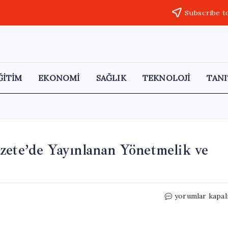
Subscribe t
ĞİTİM
EKONOMİ
SAĞLIK
TEKNOLOJİ
TANI
zete’de Yayınlanan Yönetmelik ve
14
yorumlar kapal
Mayıs
2026
Tarihli