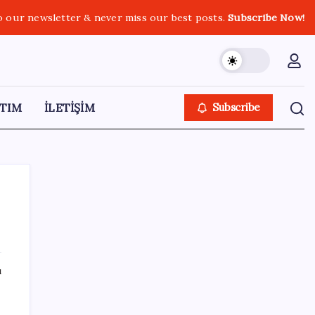
o our newsletter & never miss our best posts.
Subscribe Now!
TIM
İLETİŞİM
Subscribe
SON YAZILAR
ı
ABD, İran-Umman anlaşması sonrası
ablukayı kaldıracak