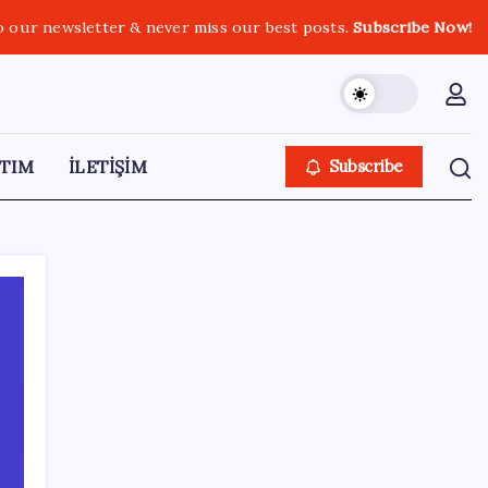
o our newsletter & never miss our best posts.
Subscribe Now!
TIM
İLETİŞİM
Subscribe
SON YAZILAR
ABD, İran-Umman anlaşması sonrası
ablukayı kaldıracak