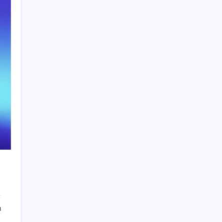
Yapay zeka bu kez gerçek bir canlı üretti
İş Bankası’nda üst yönetim değişikliği
Copilot için radikal karar: Microsoft logoyu
değiştiriyor!
Gökhan Günaydın: ‘Seçimden kaçmasınlar.
Sokağa çıksınlar, görelim onları’
iPhone 18 Pro Max ve iPhone Ultra Elimizde
Özgür Özel’den Le Monde’a çarpıcı yazı:
‘Bu sürecin kırılma noktası…’
Huawei Nova 16 SE 8500mAh Batarya ve
Uydu Bağlantısı ile Tanıtıldı
Faizsiz ev ve araba alımına kısıtlama
Türkiye, Suudi Arabistan ve Pakistan üçlü
savunma anlaşması imzaladı
ı