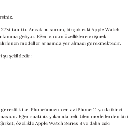
Hangi
Apple
Watch
rsiniz.
Modelleri
Destekliyor?
S 27’yi tanıttı. Ancak bu sürüm, birçok eski Apple Watch
için
amına geliyor. Eğer en son özelliklere erişmek
 belirlenen modeller arasında yer alması gerekmektedir.
 şu şekildedir:
gereklilik ise iPhone’unuzun en az iPhone 11 ya da ikinci
masıdır. Eğer saatiniz yukarıda belirtilen modellerden biri
 Şirket, özellikle Apple Watch Series 8 ve daha eski