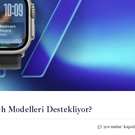
 Modelleri Destekliyor?
watchOS
yorumlar kapal
27: