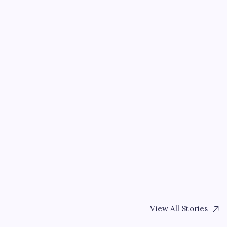
EKONOMI
Yapay zeka bu kez gerçe
By
Zeynep Kaya
7 Ağustos 2026
View All Stories