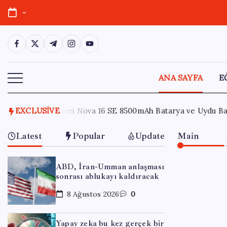
Skip
-
to
content
https://www.facebook.com/
https://twitter.com/
https://t.me/
https://www.instagram.com/
https://youtube.com/
ANA SAYFA
E
mAh Batarya ve Uydu Bağlantısı ile Tanıtıldı
EXCLUSIVE
7 Ağustos 
Latest
Popular
Update
Main
ABD, İran-Umman anlaşması
sonrası ablukayı kaldıracak
8 Ağustos 2026
0
Yapay zeka bu kez gerçek bir