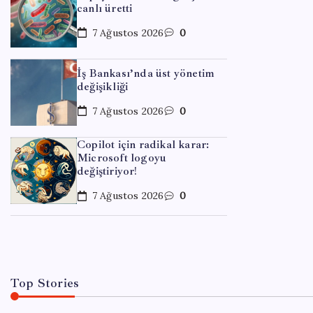
canlı üretti
7 Ağustos 2026
0
İş Bankası’nda üst yönetim
değişikliği
7 Ağustos 2026
0
Copilot için radikal karar:
Microsoft logoyu
ABD,
değiştiriyor!
abluk
7 Ağustos 2026
0
By
Zey
Top Stories