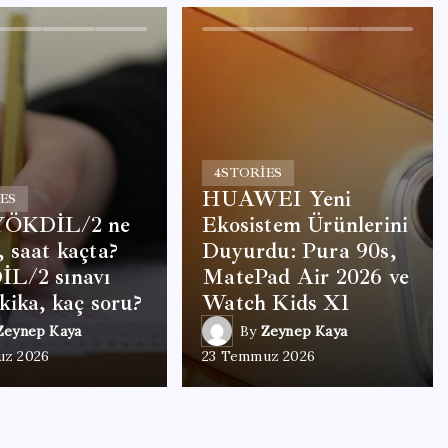
4
STORIES
HUAWEI Yeni
ES
YÖKDİL/2 ne
Ekosistem Ürünlerini
 saat kaçta?
Duyurdu: Pura 90s,
L/2 sınavı
MatePad Air 2026 ve
kika, kaç soru?
Watch Kids X1
Zeynep Kaya
By
Zeynep Kaya
uz 2026
23 Temmuz 2026