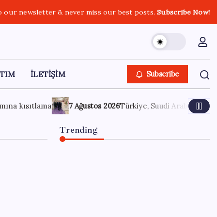
o our newsletter & never miss our best posts.
Subscribe Now!
TIM
İLETİŞİM
Subscribe
rkiye, Suudi Arabistan ve Pakistan üçlü savunma anlaşması im
Trending
ABD, İran-Umman anlaşması
sonrası ablukayı kaldıracak
8 Ağustos 2026
0