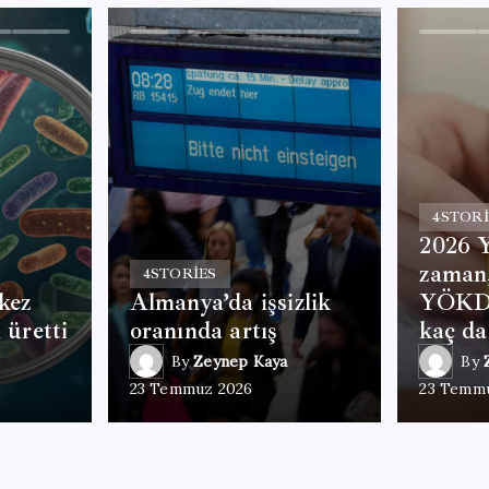
4
STORI
2026 
zaman,
4
STORIES
kez
Almanya’da işsizlik
YÖKDİ
 üretti
oranında artış
kaç da
By
Zeynep Kaya
By
23 Temmuz 2026
23 Temm