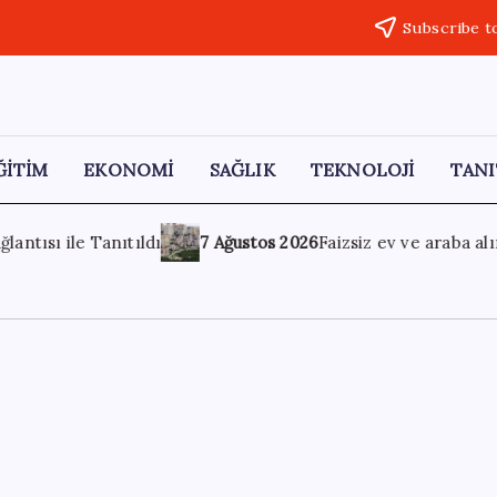
Subscribe t
ĞİTİM
EKONOMİ
SAĞLIK
TEKNOLOJİ
TANI
2026
Faizsiz ev ve araba alımına kısıtlama
7 Ağustos 2026
Tü